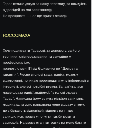
Тарас велике дякую за нашу перемогу, за швидкість
відповідей на мої запитання)))
Не прощаюся .... нас ще приват чекає)))
ROCCOMAXA
Хочу подякувати Тарасові, за допомогу, за його
терпіння, співпереживання та звичайно ж
професіоналізм.
прилетіло мені ІП від Єфименка по "Довіру та
гарантія". Чесно в голові каша, паніка, мозок у
відключенні, починаю переглядати купу інформації в
інтернеті, але всі потрібні втекли. Запам'яталася
лише фраза однієї знайомої: "в голові одразу
Тарас". Написала йому в личку мільйон запитань,
людина культурно направила мене відразу в тему,
де є більшість відповідей, відповів на ті, що
залишилися, привів у почуття так би мовити і
заспокоїв. На цьому етапі витратив на мене багато