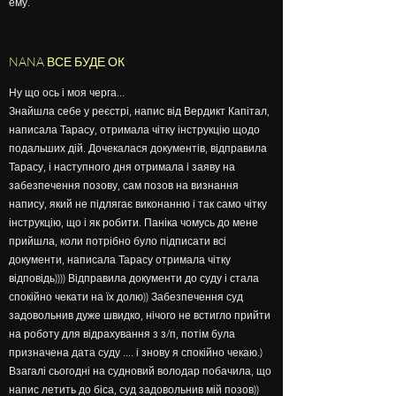
ему.
NANA ВСЕ БУДЕ ОК
Ну що ось і моя черга...
Знайшла себе у реєстрі, напис від Вердикт Капітал,
написала Тарасу, отримала чітку інструкцію щодо
подальших дій. Дочекалася документів, відправила
Тарасу, і наступного дня отримала і заяву на
забезпечення позову, сам позов на визнання
напису, який не підлягає виконанню і так само чітку
інструкцію, що і як робити. Паніка чомусь до мене
прийшла, коли потрібно було підписати всі
документи, написала Тарасу отримала чітку
відповідь)))) Відправила документи до суду і стала
спокійно чекати на їх долю)) Забезпечення суд
задовольнив дуже швидко, нічого не встигло прийти
на роботу для відрахування з з/п, потім була
призначена дата суду .... і знову я спокійно чекаю.)
Взагалі сьогодні на судновий володар побачила, що
напис летить до біса, суд задовольнив мій позов))