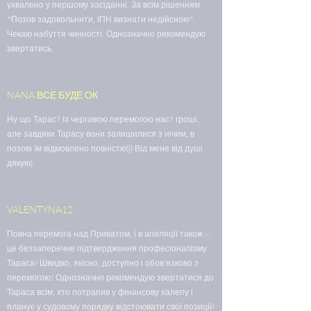
ухвалено у першому засіданні. За всім рішенням
"Позов задовольнити, ІПН визнати недійсною".
Чекаю набуття чинності. Однозначно рекомендую
звертатись.
NANA ВСЕ БУДЕ ОК
Ну що Тарас? Із черговою перемогою нас? гроші,
але завдяки Тарасу вони залишилися з нічим, в
позові їм відмовлено повністю))) Від мене від душі
дякую)
VALENTYNA12
Повна перемога над Приватом, і в апеляції також –
це беззаперечне підтвердження професіоналізму
Тараса! Швидко, якісно, доступно і обов'язково з
перемогою! Однозначно рекомендую звертатися до
Тараса всім, хто потрапив у фінансову халепу і
планує у судовому порядку відстоювати свої позиції!