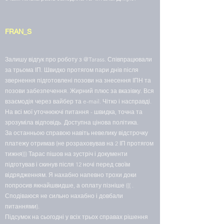
FRAN_S
Залишу відгук про роботу з @Tarass. Співпрацювали
за трьома ІП. Швидко протягом пари днів після
звернення підготовлені позови на знесення ІПН та
позови забезпечення. Жирний плюс за вказівку. Вся
взаємодія через вайбер та e-mail. Чітко і насправді.
На всі мої уточнюючі питання - швидка, точна та
зрозуміла відповідь. Доступна цінова політика.
За останньою справою навіть невелику відстрочку
платежу отримав (не розраховував на 2 ІП протягом
тижня))) Тарас пішов на зустріч і документи
підготував і скинув після 12 ночі перед своїм
відрядженням. Я нахабно напевно трохи доки
попросив якнайшвидше, а оплату пізніше ((( .
Сподіваюся не сильно нахабно і довбали
питаннями).
Підсумок на сьогодні у всіх трьох справах рішення