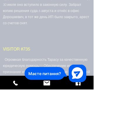
30 июля оно вступило в законную силу. Забрал
копию решения суда 6 августа и отнёс в офис
Дорошкевич, в тот же день ИП было закрыто, арест
со счетов снят.
VISITOR #735
Огромная благодарность Тарасу за качественную
юридическую помощь!!! Обеспечение иска и
признание исполнительной надпси не подлежащей
исполнению удовлетворены судом с Вашим
участием :). Спасибо большое!!!!
ЕГЕНИЯ В.
Обратилась к Тарасу за юридической помощью в
июне.Ситуация была просто ужасная. Коллекторы