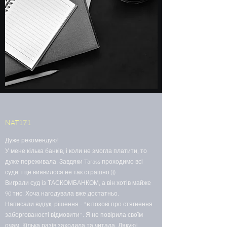
NAT171
Дуже рекомендую!
У мене кілька банків, і коли не змогла платити, то
дуже переживала. Завдяки Tarass проходимо всі
суди, і це виявилося не так страшно.)))
Виграли суд із ТАСКОМБАНКОМ, а він хотів майже
90 тис. Хоча нагодувала вже достатньо.
Написали відгук, рішення - "в позові про стягнення
заборгованості відмовити". Я не повірила своїм
очам. Кілька разів заходила та читала. Дякую!