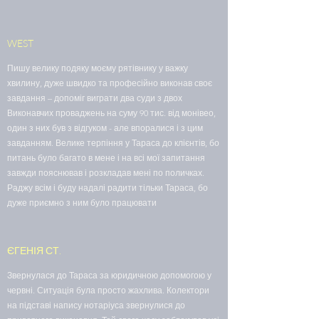
WEST
Пишу велику подяку моєму рятівнику у важку
хвилину, дуже швидко та професійно виконав своє
завдання – допоміг виграти два суди з двох
Виконавчих проваджень на суму 90 тис. від монівео,
один з них був з відгуком - але впоралися і з цим
завданням. Велике терпіння у Тараса до клієнтів, бо
питань було багато в мене і на всі мої запитання
завжди пояснював і розкладав мені по поличках.
Раджу всім і буду надалі радити тільки Тараса, бо
дуже приємно з ним було працювати
ЄГЕНІЯ СТ.
Звернулася до Тараса за юридичною допомогою у
червні. Ситуація була просто жахлива. Колектори
на підставі напису нотаріуса звернулися до