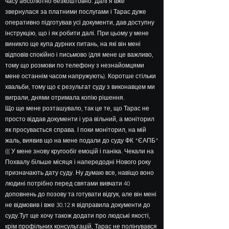
часу абсолютно безкоштовно. Далі я вже
звернулася за платними послугами і Тарас дуже
оперативно підготував усі документи, дав доступну
інструкцію, що і як робити далі. При цьому у мене
виникло ще купа дурних питань, на які він мені
відповів спокійно і письмово (для мене це важливо,
тому що розмови по телефону з незнайомцями
мене останнім часом напружують). Коротше стільки
хвальби, тому що є результат суду з виконавцем ми
виграли, днями отримала копію рішення.
Що ще мене розташувало, так це те, що Тарас не
просто віддав документи і ура вільний, а моніторил
як просувається справа. І поки моніторил, на мій
жаль, виявив що на мене подали до суду ФК "ЄАПБ"
((( У мене знову кругообіг емоцій і паніка. Чекали на
Похвалу більше місяця і напередодні Нового року
призначають дату суду. Ну думаю все, навіщо воно
людині потрібно перед святами вивчати 40
доповнень до позову та готувати відгук, але він мені
не відмовив і вже 30.12 я відправила документи до
суду.Тут ще хочу також додати про людські якості,
крім профільних консультацій, Тарас не полінувався