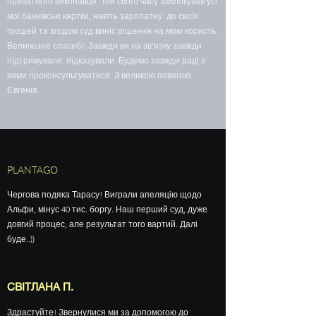
приватного виконавця. Той свого часу заблокував усі
мої банківські картки, навіть зарплатну. до своїх
грошей та згодом суд виніс рішення на мою користь.
Величезне спасибі! Завжди ви на зв'язку завжди
підтримували, підказували. Будемо завжди раді з
вами проконсультуватися. З великою повагою.
Євгенія
PLANTAGO
Чергова подяка Тарасу! Виграли апеляцію щодо
Альфи, мінус 40 тис. боргу. Наш перший суд, дуже
довгий процес, але результат того вартий. Далі
буде..))
СВІТЛАНА П.
Здрастуйте! Звернулися ми за допомогою до