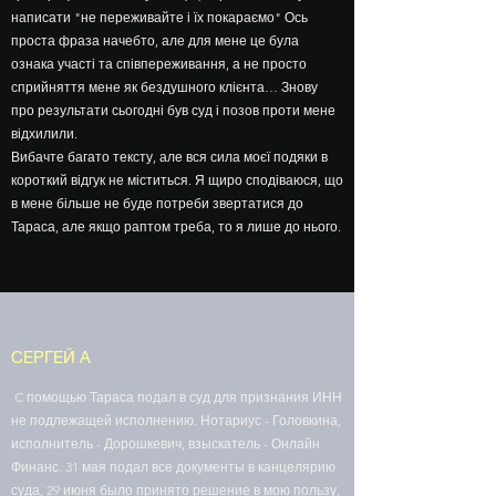
написати "не переживайте і їх покараємо" Ось
проста фраза начебто, але для мене це була
ознака участі та співпереживання, а не просто
сприйняття мене як бездушного клієнта… Знову
про результати сьогодні був суд і позов проти мене
відхилили.
Вибачте багато тексту, але вся сила моєї подяки в
короткий відгук не міститься. Я щиро сподіваюся, що
в мене більше не буде потреби звертатися до
Тараса, але якщо раптом треба, то я лише до нього.
СЕРГЕЙ А
C помощью Тараса подал в суд для признания ИНН
не подлежащей исполнению. Нотариус - Головкина,
исполнитель - Дорошкевич, взыскатель - Онлайн
Финанс. 31 мая подал все документы в канцелярию
суда, 29 июня было принято решение в мою пользу,