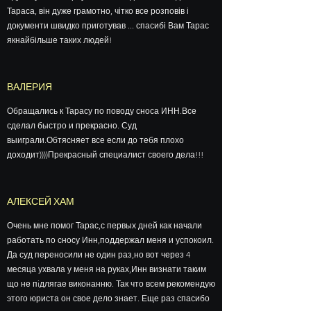
Тараса, він дуже грамотно, чітко все розповів і
документи швидко приготував ... спасибі Вам Тарас
якнайбільше таких людей!
ВАЛЕРИЯ
Обращались к Тарасу по поводу сноса ИНН.Все
сделал быстро и прекрасно. Суд
выиграли.Обтясняет все если до тебя плохо
доходит))))Прекрасный специалист своего дела!!!
АЛЕКСЕЙ ХАМ
Очень мне помог Тарас,с первых дней как начали
работать по сносу Инн,поддержал меня и успокоил.
Да суд переносили не один раз,но вот через 4
месяца ухвала у меня на руках,Инн визнати таким
що не пiдлягае виконанню. Так что всем рекомендую
этого юриста он свое дело знает. Еще раз спасибо