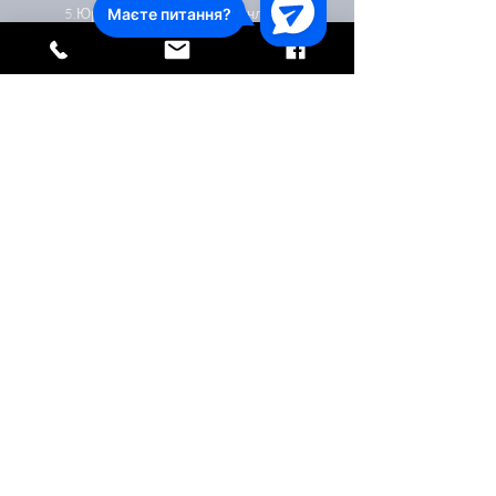
5.Юридична консультація онлайн.
Корисні ресурси
ЮРИДИЧНІ ПОСЛУГИ НАДАЮТЬСЯ ПО ВСІЙ
УКРАЇНІ, ЗОКРЕМА У МІСТАХ:
Київ,Харків, Одеса, Дніпро, Запоріжжя, Полтава, Суми,
Херсон, Миколаїв,Кропивницький, Житомир, Чернігів,
Рівне, Черкаси, Хмельницький, Тернопіль,Вінниця, Львів,
Луцьк , Чернівці, Ужгород, Івано-Франківськ.
©2021 by Lawyer Taras Pidodvirniy
+380970448903