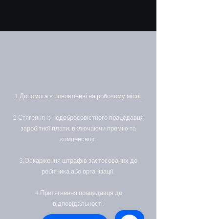
1.Допомога в поновленні на робочому місці.
2.Стягення із недобросовістного працедавця
заробітної плати, включаючи премію та
компенсації.
3.Оскарження штрафів застосованих до
робітника або організації.
4.Притягнення працедавця до
відповідальності.