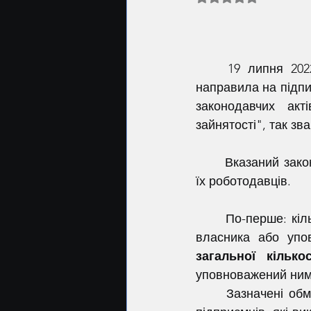
	19 липня 2022 року Верховна рада України, прийняла, у другому читанні та 
направила на підпи
законодавчих ак
зайнятості", так зв
	Вказаний закон має встановлювати наступні правила роботи для фрілансерів та 
їх роботодавців.
	По-перше: кількість трудових договорів з нефіксованим робочим часом у одного 
власника або упо
загальної кілько
уповноважений ним
	Зазначені обмеження не застосовуються для юридичних осіб, фізичних осіб — 