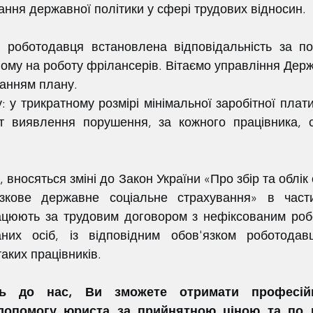
ння державної політики у сфері трудових відносин. 
йому на роботу фрілансерів. Вітаємо управління Держ
анням плану.
 виявлення порушення, за кожного працівника, с
язкове державне соціальне страхування» в части
працюють за трудовим договором з нефіксованим роб
них осіб, із відповідним обов'язком роботодавц
таких працівників.
сь до нас, Ви зможете отримати професій
допомогу юриста за прийнятною ціною та по вс