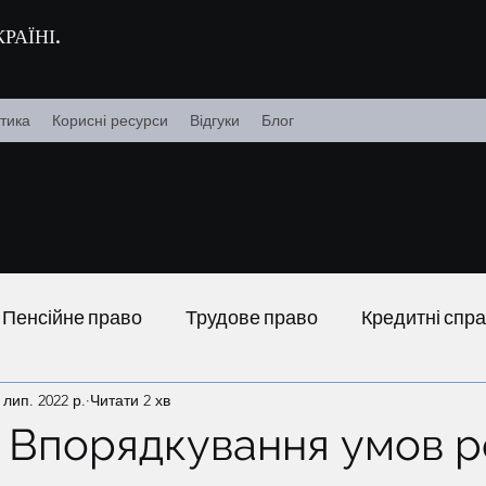
РАЇНІ.
тика
Корисні ресурси
Відгуки
Блог
Пенсійне право
Трудове право
Кредитні спр
 лип. 2022 р.
Читати 2 хв
. Впорядкування умов р
ок.