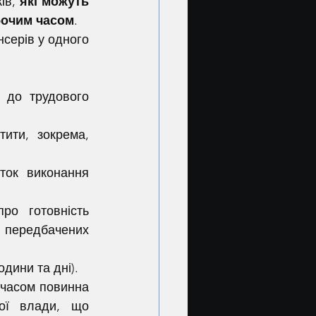
ів, 
які можуть 
бочим часом
.
ок виконання  
о готовність 
, передбачених 
одини та дні).
ої влади, що 