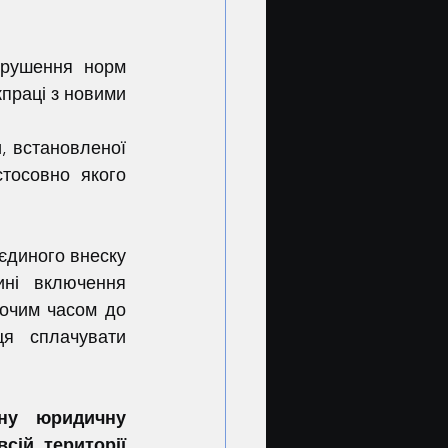
праці з новими 
тосовно якого 
ні включення 
очим часом до 
я сплачувати 
ну юридичну 
ій території 