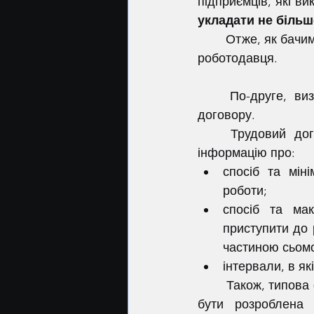
підприємців, які в
укладати не біль
	Отже, як бачимо, законодавці встановили "ліміт" на кількість фрілансерів у одного 
роботодавця.
	По-друге, визначено обов'язкові умови які необхідно включати до трудового 
договору.
	Трудовий договір з нефіксованим робочим часом повинен містити, зокрема, 
інформацію про:
спосіб та мін
роботи;
спосіб та мак
приступити до 
частиною сьомою
інтервали, в як
	Також, типова форма трудового договору з нефіксованим робочим часом повинна 
бути розроблена 