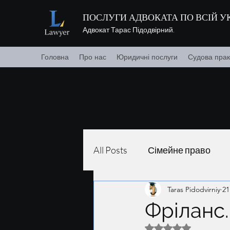
ПОСЛУГИ АДВОКАТА ПО ВСІЙ УК
Адвокат Тарас Підодвірний.
Головна
Про нас
Юридичні послуги
Судова прак
All Posts
Сімейне право
Taras Pidodvirniy
21
Фріланс
Оцінка: NaN з 5 зір