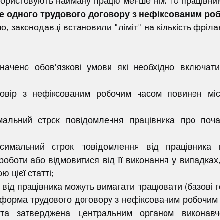
икористовують найману працю менше ніж 10 працівник
ше одного трудового договору з нефіксованим ро
імальний строк повідомлення працівника про почат
симальний строк повідомлення від працівника пр
роботи або відмовитися від її виконання у випадках
 цієї статті;
і від працівника можуть вимагати працювати (базові г
та затверджена центральним органом виконавч