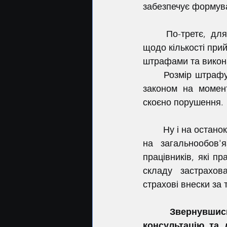
забезпечує формува
	По-третє, для роботодавця встановлена відповідальність за порушення норм 
щодо кількості при
штрафами та викон
	Розмір штрафу: у трикратному розмірі мінімальної заробітної плати, встановленої 
законом на момент
скоєно порушення.
	Ну і на останок, вносяться зміні до Закон України «Про збір та облік єдиного внеску 
на загальнообов'
працівників, які 
складу застрахова
страхові внески за 
Звернувши
консультацію та 