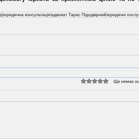
ді
юридична консультація
адвокат Тарас Підодвірний
юридичні послуг
Оцінка: 0 з 5 зірок.
Ще немає оц