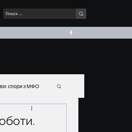
ави: спори з МФО
оботи.