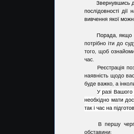
	Звернувшись до кредитного адвоката, ви отримаєте первинну консультацію, щодо 
послідовності дії 
вивчення якої можн
	Порада, якщо
потрібно іти до су
того, щоб ознайоми
час.
	Реєстрація позичальника в електронному суді свідчить про вашу обізнаність про 
наявність щодо вас
буде важко, а інко
У разі Вашого
необхідно мати дост
так і час на підгот
	В першу чергу, при аналізі матеріалів справи звертається увага на наступні 
обставини: 