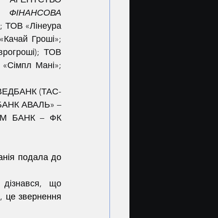
 ФІНАНСОВА 
 ТОВ «Лінеура 
ачай Гроші»; 
огроші); ТОВ 
«Сімпл Мані»; 
СВЕДБАНК (ТАС-
АНК АВАЛЬ» – 
М БАНК – ФК 
анія подала до 
	Перший і цілком логічний крок, з боку позичальника який дізнався, що 
, це звернення 