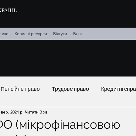
РАЇНІ.
тика
Корисні ресурси
Відгуки
Блог
Пенсійне право
Трудове право
Кредитні спр
 вер. 2024 р.
Читати 3 хв
ФО (мікрофінансовою