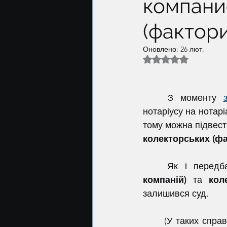
компани
(фактор
Оновлено:
26 лют.
Оцінка: NaN з 5 зір
	З моменту 
нотаріусу на нотар
тому можна підвест
колекторських (ф
	Як і перед
компаній)
 та 
кол
залишився суд.
	(У таких спра