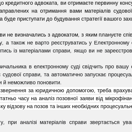
направлених на отримання вами матеріалів судової 
а буде приступати до будування стратегії вашого зах
 ви не визначались з адвокатом, з яким плануєте сп
ду, а також не варто реєструватись у Електронному с
тись із матеріалами справи, якщо ви не зареєстрова
 судової справи, та автоматично запускає процесуаль
ли й неможливо поновити.
 звернення за юридичною допомогою, треба врахува
атньо часу на аналіз позовної заяви від мікрофінанс
овку відзову на позов та інших необхідних процесуаль