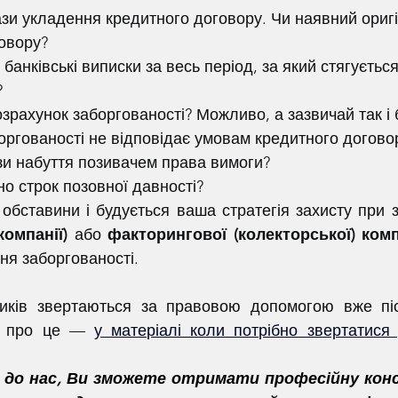
зи укладення кредитного договору. Чи наявний оригі
овору?
 банківські виписки за весь період, за який стягується
?
зрахунок заборгованості? Можливо, а зазвичай так і 
оргованості не відповідає умовам кредитного догово
зи набуття позивачем права вимоги?
о строк позовної давності?
 обставини і будується ваша стратегія захисту при 
компанії)
 або 
факторингової (колекторської) комп
ня заборгованості.
о про це — 
у матеріалі коли потрібно звертатися 
 до нас, Ви зможете отримати професійну кон