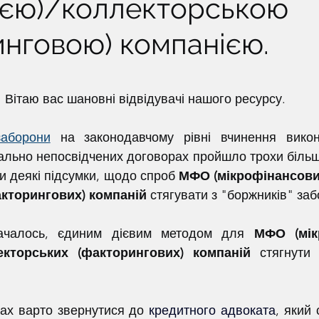
єю)/коллекторською
инговою) компанією.
ок.
Вітаю вас шановні відвідувачі нашого ресурсу.
заборони
 на законодавчому рівні вчинення викон
іально непосвідчених договорах пройшло трохи більше
и деякі підсумки, щодо спроб 
МФО (мікрофінансови
акторингових) компаній
 стягувати з "боржників" заб
бачалось, єдиним дієвим методом для 
МФО (мік
екторських (факторингових) компаній 
стягнути 
вах варто звернутися до 
кредитного адвоката
, який 