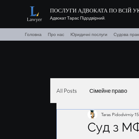
ПОСЛУГИ АДВОКАТА ПО ВСІЙ УК
Адвокат Тарас Підодвірний.
Головна
Про нас
Юридичні послуги
Судова прак
All Posts
Сімейне право
Taras Pidodvirniy
15
Суд з М