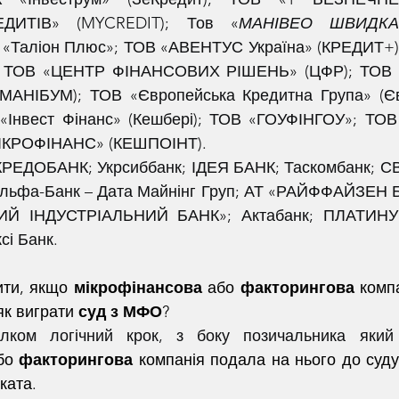
ДИТІВ» (MYCREDIT); Тов «
МАНІВЕО ШВИДКА
 «Таліон Плюс»; ТОВ «АВЕНТУС Україна» (КРЕДИТ+);
); ТОВ «ЦЕНТР ФІНАНСОВИХ РІШЕНЬ» (ЦФР); ТОВ «К
АНІБУМ); ТОВ «Європейська Кредитна Група» (Євр
нвест Фінанс» (Кешбері); ТОВ «ГОУФІНГОУ»; ТОВ 
ІКРОФІНАНС» (КЕШПОІНТ).
 КРЕДОБАНК; Укрсиббанк; ІДЕЯ БАНК; Таскомбанк; 
ьфа-Банк – Дата Майнінг Груп; АТ «РАЙФФАЙЗЕН Б
Й ІНДУСТРІАЛЬНИЙ БАНК»; Актабанк; ПЛАТИНУ
і Банк.
ти, якщо 
мікрофінансова
 або 
факторингова
 комп
як виграти
 суд з МФО
?
бо 
факторингова
 компанія подала на нього до суду
ката.