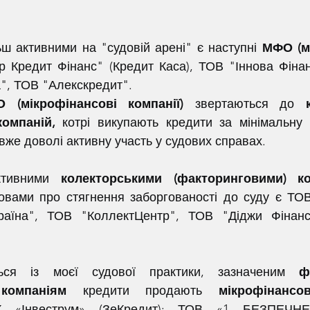
ьш активними на "судовій арені" є наступні 
МФО (мі
р Кредит Фінанс" (Кредит Каса), ТОВ "Іннова Фінанс
", ТОВ "Алекскредит".
 (мікрофінансові компанії) 
звертаються до 
компаній, 
котрі викупають кредити за мінімальну в
вже доволі активну участь у судових справах.
ктивними 
колекторськими (факторинговими) к
зовами про стягнення заборгованості до суду є ТО
раїна", ТОВ "КоллектЦентр", ТОВ "Діджи Фінанс
ться із моєї судової практики, зазначеним 
ф
 компаніям
 кредити продають 
мікрофінансов
«Інвеструм» (ЗеКредит); ТОВ «1 БЕЗПЕЧНЕ