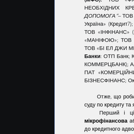
НЕОБХІДНИХ КРЕ
ДОПОМОГА”
– ТОВ
Україна» (Кредит7
ТОВ «ІНФІНАНС» (М
«МАНІФОЮ»; ТОВ «І
ТОВ «БІ ЕЛ ДЖИ М
Банки
: ОТП Банк;
КОММЕРЦБАНК); Ал
ПАТ «КОМЕРЦІЙНИ
БІЗНЕСФІНАНС; Окс
	Отже, 
що роби
суду по кредиту та 
мікрофінансова
 а
до кредитного адво