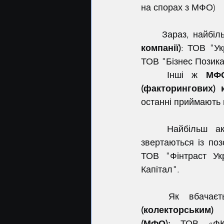
на спорах з МФО)
	Зараз, найбіл
компанії)
: ТОВ "Ук
ТОВ "Бізнес Позика
	Інші ж 
МФО
(факторингових) 
останні приймають 
	Найбільш а
звертаються із по
ТОВ "Фінтраст Ук
Капітал".
	Як вбачає
(колекторським)
(МФО):
 ТОВ «ФК 