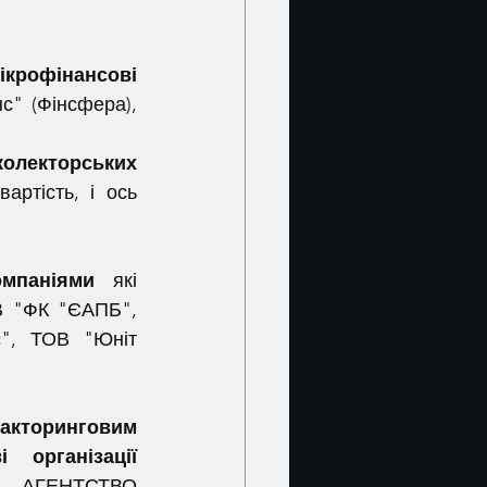
крофінансові 
" (Фінсфера), 
колекторських 
артість, і ось 
омпаніями 
які 
В "ФК "ЄАПБ", 
", ТОВ "Юніт 
акторинговим 
і організації 
 АГЕНТСТВО 