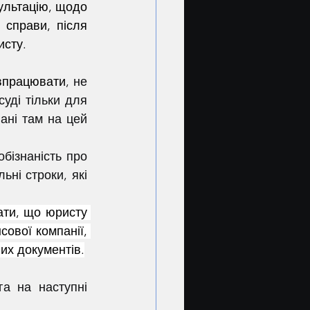
справи, після 
исту.
івпрацювати
, не 
уді тільки для 
ні там на цей 
ні строки, які 
ти, що юристу 
ової компанії, 
них документів.