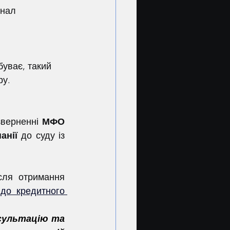
нал 
 
буває, такий 
ру.
зверненні 
МФО 
анії
 до суду із 
до кредитного 
сультацію та 