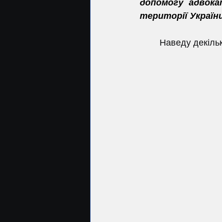
допомогу адвока
території України
	Наведу декіль