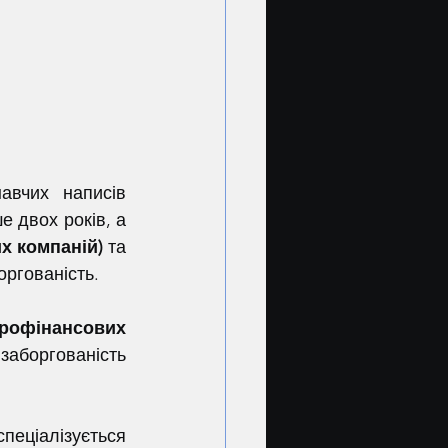
авчих написів 
 двох років, а 
х компаній)
 та 
оргованість.
рофінансових 
заборгованість 
спеціалізується 