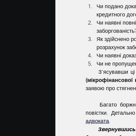
Чи подано дока
кредитного дог
Чи наявні повні
заборгованість
Як здійснено ро
розрахунок заб
Чи наявні дока
Чи не пропущен
	З'ясувавши ці
(мікрофінансової 
заявою про стягнен
	Багато боржників звертаються за правовою допомогою вже після отримання 
повістки. Детальн
адвоката
.
Звернувшись