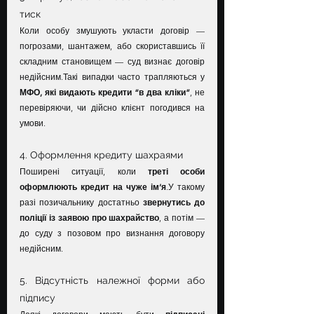
тиск
Коли особу змушують укласти договір — 
погрозами, шантажем, або скориставшись її 
складним становищем — суд визнає договір 
недійсним.Такі випадки часто трапляються у 
МФО, які видають кредити “в два кліки”
, не 
перевіряючи, чи дійсно клієнт погодився на 
умови.
4. Оформлення кредиту шахраями
Поширені ситуації, коли 
треті особи 
оформлюють кредит на чуже ім’я
.У такому 
разі позичальнику достатньо 
звернутись до 
поліції із заявою про шахрайство
, а потім — 
до суду з позовом про визнання договору 
недійсним.
5. Відсутність належної форми або 
підпису