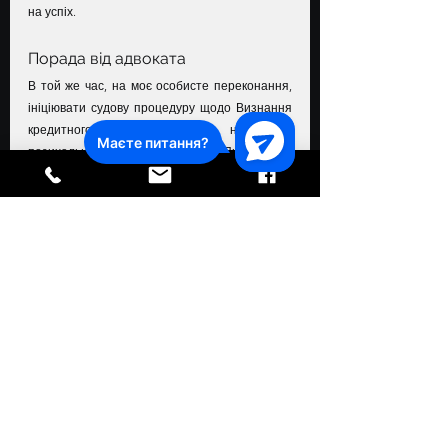
на успіх.
Порада від адвоката
В той же час, на моє особисте переконання, 
ініціювати судову процедуру щодо Визнання 
кредитного договору недійсним, 
позичальнику, сенсу на має. Як показує 
судова практика, у більшості випадків, якщо 
людина звертається із позовом про визання 
договору недійсним, суди відмовляють у 
задоволенні таких позовів.
Якщо ви сумніваєтесь у законності свого 
кредиту — 
зверніться до 
адвоката з 
кредитних спорів
 — і ми допоможемо вам 
розібратись у справі, та встановити реальну 
судову перспективу визання кредитного 
договору недійсним.
юридична допомога в суді
юридична консультація
адвокат Тарас Підодвірний