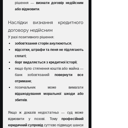
рішення — 
визнати договір недійсним 
або відмовити
.
Наслідки визнання кредитного 
договору недійсним
У разі позитивного рішення:
зобов’язання сторін анулюються
;
відсотки, штрафи та пеня не підлягають 
сплаті
;
борг видаляється з кредитної історії
;
якщо було стягнення коштів або майна — 
банк зобов’язаний 
повернути все 
отримане
;
позичальник може вимагати 
відшкодування моральної шкоди або 
збитків
.
Якщо ж доказів недостатньо — суд може 
відмовити у позові. Тому 
професійний 
юридичний супровід
 суттєво підвищує шанси 