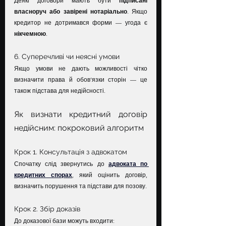
Деякі договори мають бути 
підписані 
власноруч або завірені нотаріально
. Якщо 
кредитор не дотримався форми — угода є 
нікчемною
.
6. Суперечливі чи неясні умови
Якщо умови не дають можливості чітко 
визначити права й обов’язки сторін — це 
також підстава для недійсності.
Як визнати кредитний договір 
недійсним: покроковий алгоритм
Крок 1. Консультація з адвокатом
Спочатку слід звернутись до 
адвоката по 
кредитних спорах
, який оцінить договір, 
визначить порушення та підстави для позову.
Крок 2. Збір доказів
До доказової бази можуть входити: