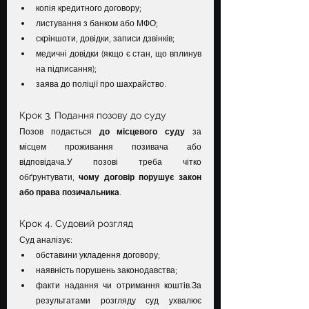
копія кредитного договору;
листування з банком або МФО;
скріншоти, довідки, записи дзвінків;
медичні довідки (якщо є стан, що вплинув 
на підписання);
заява до поліції про шахрайство.
Крок 3. Подання позову до суду
Позов подається 
до місцевого суду
 за 
місцем проживання позивача або 
відповідача.У позові треба чітко 
обґрунтувати, 
чому договір порушує закон 
або права позичальника
.
Крок 4. Судовий розгляд
Суд аналізує:
обставини укладення договору;
наявність порушень законодавства;
факти надання чи отримання коштів.За 
результатами розгляду суд ухвалює 