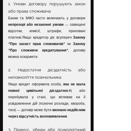
1. Умови договору порушують закон 
або права споживача
Банки та МФО часто включають у договори 
непрозорі або незаконні умови
 — завищені 
відсотки, комісії, штрафи, приховані 
платежі.Якщо кредитор діє всупереч 
Закону 
“Про захист прав споживачів”
 чи 
Закону 
“Про споживче кредитування”
, договір 
можна оскаржити.
2. Недостатня дієздатність або 
неповноліття позичальника
Якщо кредит оформила особа, 
яка не мала 
повної цивільної дієздатності
, або 
перебувала у стані, що впливав на її 
усвідомлення дій (психічні розлади, хвороба, 
тиск) — договір може бути 
визнано недійсним 
через відсутність волевиявлення
.
3. Примус, обман або психологічний 