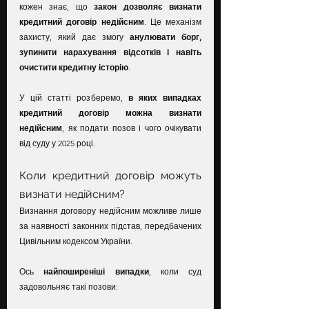
кожен знає, що 
закон дозволяє визнати 
кредитний договір недійсним
. Це механізм 
захисту, який дає змогу 
анулювати борг, 
зупинити нарахування відсотків і навіть 
очистити кредитну історію
.
У цій статті розберемо, 
в яких випадках 
кредитний договір можна визнати 
недійсним
, як подати позов і чого очікувати 
від суду у 2025 році.
Коли кредитний договір можуть 
визнати недійсним?
Визнання договору недійсним можливе лише 
за наявності законних підстав, передбачених 
Цивільним кодексом України.
Ось 
найпоширеніші випадки
, коли суд 
задовольняє такі позови: