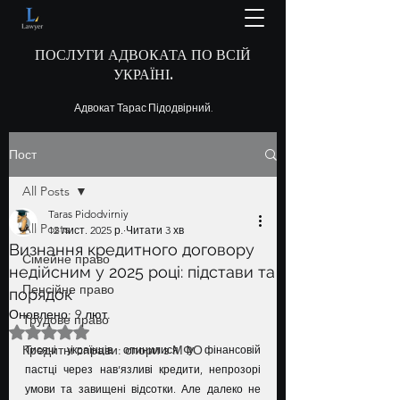
ПОСЛУГИ АДВОКАТА ПО ВСІЙ
УКРАЇНІ.
Адвокат Тарас Підодвірний.
Пост
All Posts
Taras Pidodvirniy
All Posts
12 лист. 2025 р.
Читати 3 хв
Визнання кредитного договору
Сімейне право
недійсним у 2025 році: підстави та
Пенсійне право
порядок
Оновлено:
9 лют.
Трудове право
Оцінка: NaN з 5 зірок.
Кредитні справи: спори з МФО
Тисячі українців опинилися у фінансовій 
пастці через нав’язливі кредити, непрозорі 
умови та завищені відсотки. Але далеко не 